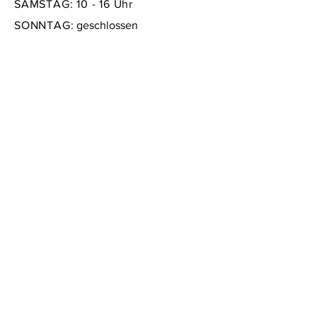
SAMSTAG: 10 - 16 Uhr
SONNTAG:
geschlossen
FAQ /
Versand & Rückgabe /
Store Policy
/
Zahlungsmethoden