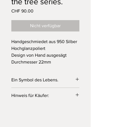
the tree series.
Preis
CHF 90.00
Nicht verfügbar
Handgeschmiedet aus 950 Silber
Hochglanzpoliert
Design von Hand ausgesägt
Durchmesser 22mm
Ein Symbol des Lebens.
Unsere ganz eigene Version des
Hinweis für Käufer:
„Lebensbaum“.
Alle unsere Schmuckstücke werden in
Dünne, feine Linien auf einer
liebevoller Handarbeit aus Silber und
ausgeschlagenen Scheibe. Von Hand
zum Teil Gold geschmiedet. Wir
mit hauchdünnen Sägeblättern gesägt,
verwenden Natursteine.
ist jeder Baum auf seine Art