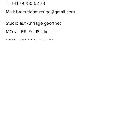
T:
+41 79 750 52 78
Mail:
braeutigamzaugg@gmail.com
Studio auf Anfrage geöffnet
MON - FR:
9 - 18 Uhr
SAMSTAG: 10 - 16 Uhr
SONNTAG:
geschlossen
FAQ /
Versand & Rückgabe /
Store Policy
/
Zahlungsmethoden